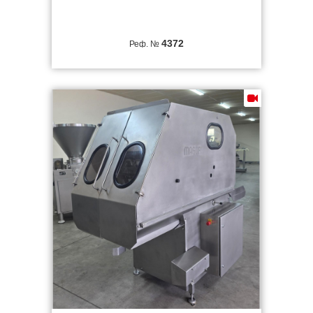
4372
Реф. №