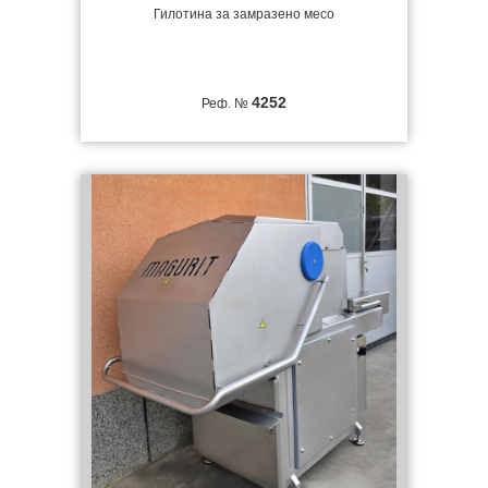
Гилотина за замразено месо
4252
Реф. №