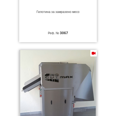
Гилотина за замразено месо
3067
Реф. №