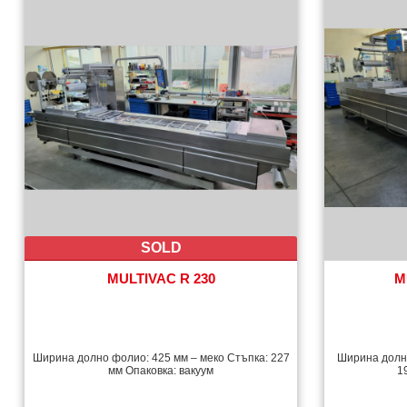
SOLD
MULTIVAC R 230
M
Ширина долно фолио: 425 мм – меко Стъпка: 227
Ширина долно
мм Опаковка: вакуум
1