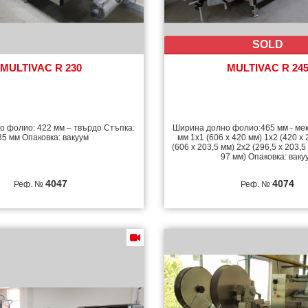
SOLD
MULTIVAC R 230
MULTIVAC R 24
 фолио: 422 мм – твърдо Стъпка:
Ширина долно фолио:465 мм - мек
35 мм Опаковка: вакуум
мм 1x1 (606 x 420 мм) 1х2 (420 x 
(606 x 203,5 мм) 2х2 (296,5 x 203,5
97 мм) Опаковка: ваку
4047
4074
Реф. №
Реф. №