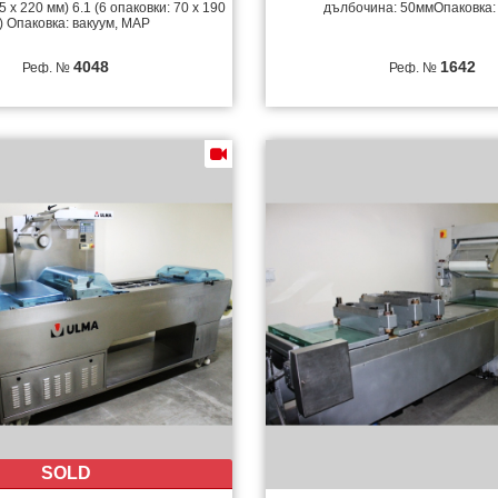
5 х 220 мм) 6.1 (6 опаковки: 70 х 190
дълбочина: 50ммОпаковка:
) Опаковка: вакуум, MAP
4048
1642
Реф. №
Реф. №
SOLD