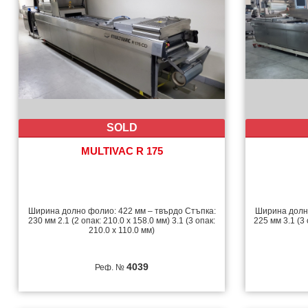
SOLD
MULTIVAC R 175
Ширина долно фолио: 422 мм – твърдо Стъпка:
Ширина долно
230 мм 2.1 (2 опак: 210.0 x 158.0 мм) 3.1 (3 опак:
225 мм 3.1 (3
210.0 x 110.0 мм)
4039
Реф. №