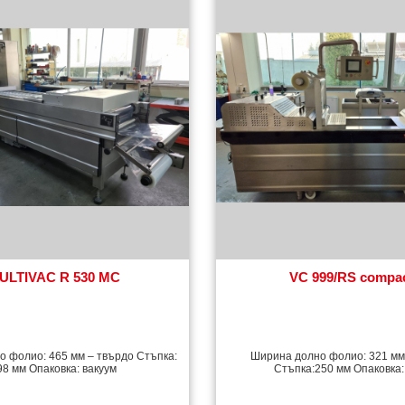
ULTIVAC R 530 MC
VC 999/RS compa
 фолио: 465 мм – твърдо Стъпка:
Ширина долно фолио: 321 мм
98 мм Опаковка: вакуум
Стъпка:250 мм Опаковка