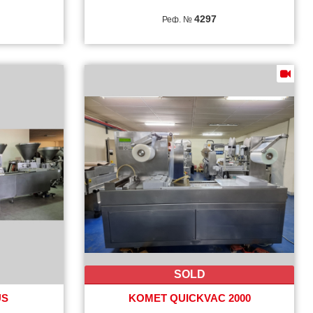
4297
Реф. №
SOLD
US
KOMET QUICKVAC 2000