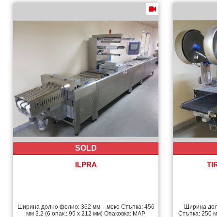
SOLD
ILPRA
TI
Ширина долно фолио: 362 мм – меко Стъпка: 456
Ширина долн
мм 3.2 (6 опак.: 95 х 212 мм) Опаковка: MAP
Стъпка: 250 мм