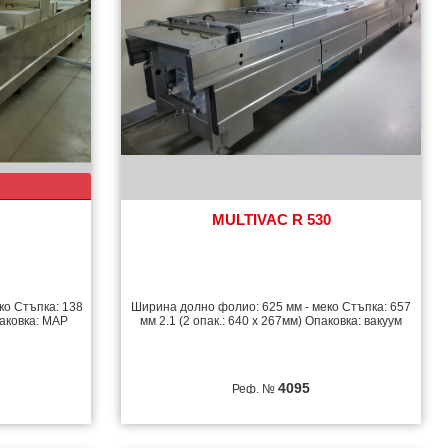
MULTIVAC R 530
ко Стъпка: 138
Ширина долно фолио: 625 мм - меко Стъпка: 657
паковка: MAP
мм 2.1 (2 опак.: 640 x 267мм) Опаковка: вакуум
4095
Реф. №