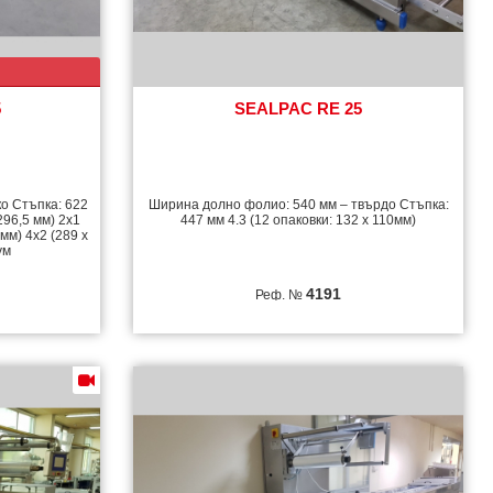
5
SEALPAC RE 25
о Стъпка: 622
Ширина долно фолио: 540 мм – твърдо Стъпка:
296,5 мм) 2х1
447 мм 4.3 (12 опаковки: 132 x 110мм)
 мм) 4х2 (289 x
ум
4191
Реф. №