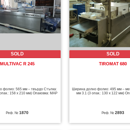
SOLD
SOLD
MULTIVAC R 245
TIROMAT 680
 фолио: 565 мм – твърдо Стъпка:
Ширина долно фолио: 495 мм – ме
 опак.: 158 х 210 мм) Опаковка: MAP
мм 3.1 (3 опак.: 130 х 122 мм) О
1870
2893
Реф. №
Реф. №