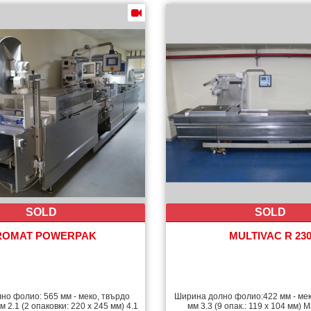
SOLD
SOLD
ROMAT POWERPAK
MULTIVAC R 23
о фолио: 565 мм - меко, твърдо
Ширина долно фолио:422 мм - мек
 2.1 (2 опаковки: 220 х 245 мм) 4.1
мм 3.3 (9 опак.: 119 х 104 мм)