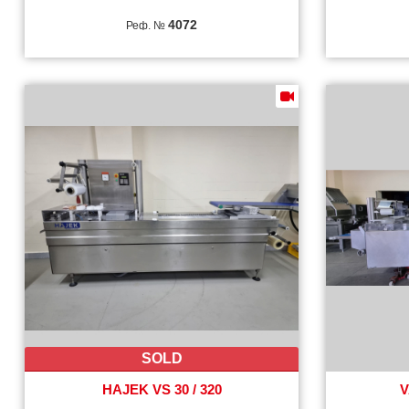
4072
Реф. №
SOLD
HAJEK VS 30 / 320
V