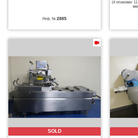
(4 опаковки: 11
мм
2885
Реф. №
SOLD